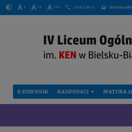
+
++
+++
33 812 39 11
sekretariat@l
E-DZIENNIK
KANDYDACI
MATURA 2