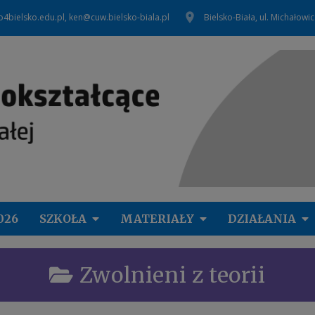
o4bielsko.edu.pl, ken@cuw.bielsko-biala.pl
Bielsko-Biała, ul. Michałowi
026
SZKOŁA
MATERIAŁY
DZIAŁANIA
Zwolnieni z teorii