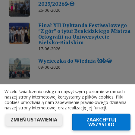
2025/2026🥳😍
26-06-2026
Finał XII Dyktanda Festiwalowego
"Z gór" o tytuł Beskidzkiego Mistrza
Ortografii na Uniwersytecie
Bielsko-Bialskim
17-06-2026
Wycieczka do Wiednia 🥰👍😁
09-06-2026
Mamy Złotego Wilka
W celu świadczenia usług na najwyższym poziomie w ramach
02-06-2026
naszej strony internetowej korzystamy z plików cookies. Pliki
cookies umożliwiają nam zapewnienie prawidłowego działania
naszej strony internetowej oraz realizację jej funkcji.
ZMIEŃ USTAWIENIA
ZAAKCEPTUJ
Ostatnie galerie
WSZYSTKO