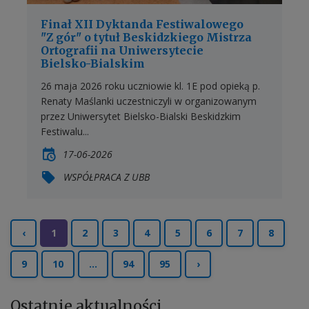
Finał XII Dyktanda Festiwalowego
"Z gór" o tytuł Beskidzkiego Mistrza
Ortografii na Uniwersytecie
Bielsko-Bialskim
26 maja 2026 roku uczniowie kl. 1E pod opieką p.
Renaty Maślanki uczestniczyli w organizowanym
przez Uniwersytet Bielsko-Bialski Beskidzkim
Festiwalu...
17-06-2026
WSPÓŁPRACA Z UBB
‹
1
2
3
4
5
6
7
8
9
10
...
94
95
›
Ostatnie
aktualności