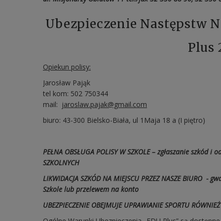
Ubezpieczenie Następstw 
Plus 
Opiekun polisy:
Jarosław Pająk
tel kom: 502 750344
mail:
jaroslaw.pajak@gmail.com
biuro: 43-300 Bielsko-Biała, ul 1Maja 18 a (I piętro)
PEŁNA OBSŁUGA POLISY W SZKOLE – zgłaszanie szkód i od
SZKOLNYCH
LIKWIDACJA SZKÓD NA MIEJSCU PRZEZ NASZE BIURO - gwar
Szkole lub przelewem na konto
UBEZPIECZENIE OBEJMUJE UPRAWIANIE SPORTU RÓWNIEŻ
Ogólne Warunki Ubezpieczenia „EDU Plus” są dostępne w