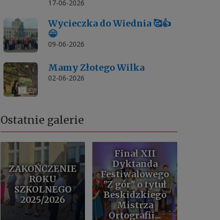
17-06-2026
Wycieczka do Wiednia 🥰👍
😁
09-06-2026
Mamy Złotego Wilka
02-06-2026
Ostatnie galerie
Finał XII
Dyktanda
ZAKOŃCZENIE
Festiwalowego
ROKU
"Z gór" o tytuł
SZKOLNEGO
Beskidzkiego
2025/2026
Mistrza
Ortografii...