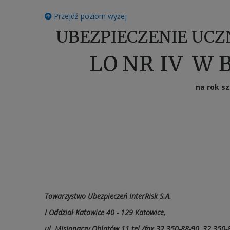
Przejdź poziom wyżej
UBEZPIECZENIE UC
LO NR IV W 
na rok sz
Towarzystwo Ubezpieczeń InterRisk S.A.
I Oddział Katowice 40 - 129 Katowice,
ul. Misjonarzy Oblatów 11 tel./fax 32 350-88-90, 32 350