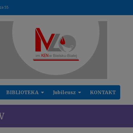
cza 55
BIBLIOTEKA
Jubileusz
KONTAKT
W