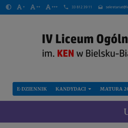
+
++
+++
33 812 39 11
sekretariat@l
E-DZIENNIK
KANDYDACI
MATURA 2