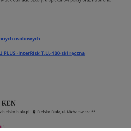
danych osobowych
 PLUS -InterRisk T.U.-100-skł ręczna
. KEN
.bielsko-biala.pl
Bielsko-Biała, ul. Michałowicza 55