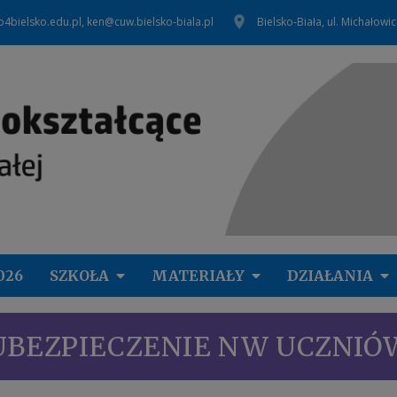
o4bielsko.edu.pl, ken@cuw.bielsko-biala.pl
Bielsko-Biała, ul. Michałowi
026
SZKOŁA
MATERIAŁY
DZIAŁANIA
UBEZPIECZENIE NW UCZNIÓ