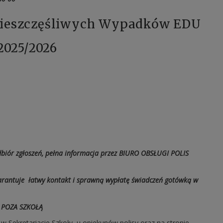
Nieszczęśliwych Wypadków EDU
2025/2026
biór zgłoszeń, pełna informacja przez BIURO OBSŁUGI POLIS
antuje łatwy kontakt i sprawną wypłatę świadczeń gotówką w
 POZA SZKOŁĄ
 Sekretariacie Szkoły, u opiekunów polisy oraz na stronie