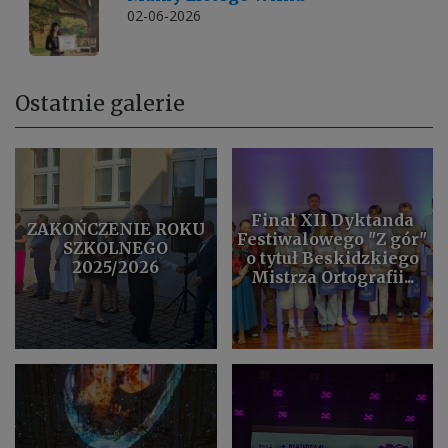
02-06-2026
Ostatnie galerie
Finał XII Dyktanda
ZAKOŃCZENIE ROKU
Festiwalowego "Z gór"
SZKOLNEGO
o tytuł Beskidzkiego
2025/2026
Mistrza Ortografii...