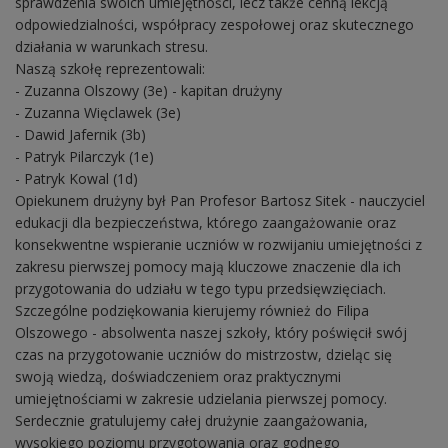
sprawdzenia swoich umiejętności, lecz także cenną lekcją
odpowiedzialności, współpracy zespołowej oraz skutecznego
działania w warunkach stresu.
Naszą szkołę reprezentowali:
- Zuzanna Olszowy (3e) - kapitan drużyny
- Zuzanna Więclawek (3e)
- Dawid Jafernik (3b)
- Patryk Pilarczyk (1e)
- Patryk Kowal (1d)
Opiekunem drużyny był Pan Profesor Bartosz Sitek - nauczyciel
edukacji dla bezpieczeństwa, którego zaangażowanie oraz
konsekwentne wspieranie uczniów w rozwijaniu umiejętności z
zakresu pierwszej pomocy mają kluczowe znaczenie dla ich
przygotowania do udziału w tego typu przedsięwzięciach.
Szczególne podziękowania kierujemy również do Filipa
Olszowego - absolwenta naszej szkoły, który poświęcił swój
czas na przygotowanie uczniów do mistrzostw, dzieląc się
swoją wiedzą, doświadczeniem oraz praktycznymi
umiejętnościami w zakresie udzielania pierwszej pomocy.
Serdecznie gratulujemy całej drużynie zaangażowania,
wysokiego poziomu przygotowania oraz godnego