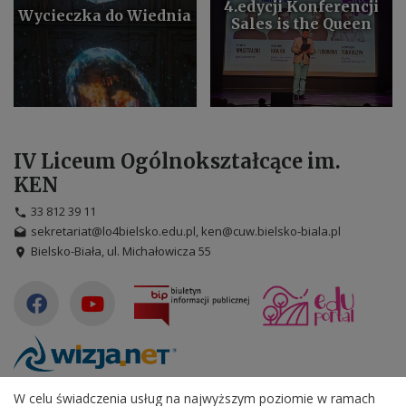
4.edycji Konferencji
Wycieczka do Wiednia
Sales is the Queen
IV Liceum Ogólnokształcące im.
KEN
33 812 39 11
sekretariat@lo4bielsko.edu.pl, ken@cuw.bielsko-biala.pl
Bielsko-Biała, ul. Michałowicza 55
©
2026
WizjaNet
Wszystkie prawa zastrzeżone.
W celu świadczenia usług na najwyższym poziomie w ramach